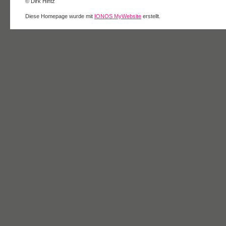
© Dirk Hintz
Diese Homepage wurde mit
IONOS MyWebsite
erstellt.