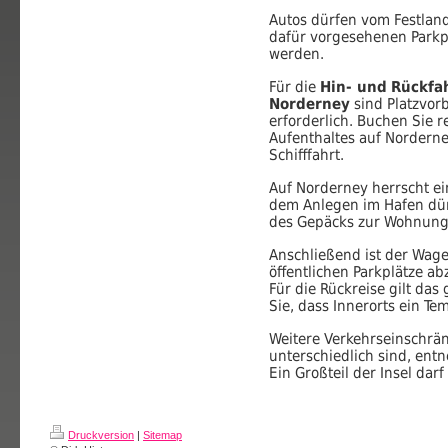
Autos dürfen vom Festla
dafür vorgesehenen Parkpl
werden.
Für die
Hin- und
Rückfa
Norderney
sind Platzvorb
erforderlich. Buchen Sie r
Aufenthaltes auf Norderne
Schifffahrt.
Auf Norderney herrscht e
dem Anlegen im Hafen dür
des Gepäcks zur Wohnung
Anschließend ist der Wage
öffentlichen Parkplätze ab
Für die Rückreise gilt das
Sie, dass Innerorts ein T
Weitere Verkehrseinschrän
unterschiedlich sind, ent
Ein Großteil der Insel dar
Druckversion
|
Sitemap