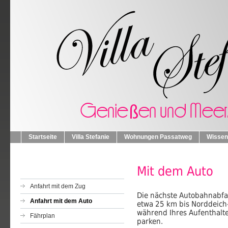
Startseite
Villa Stefanie
Wohnungen Passatweg
Wissen
Mit dem Auto
Anfahrt mit dem Zug
Die nächste Autobahnabfah
Anfahrt mit dem Auto
etwa 25 km bis Norddeich-
während Ihres Aufenthalte
Fährplan
parken.